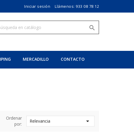
Iniciar sesión
Llámenos:
933 08 78 12

PING
MERCADILLO
CONTACTO
Ordenar

Relevancia
por: