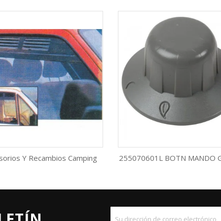
sorios Y Recambios Camping
255070601L BOTN MANDO G
Vista rápida
Vista rápida


LETÍN