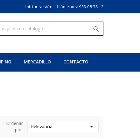
Iniciar sesión
Llámenos:
933 08 78 12

PING
MERCADILLO
CONTACTO
Ordenar

Relevancia
por: