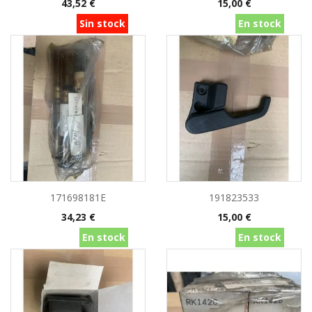
Precio
Precio
43,52 €
15,00 €
Sin stock
En stock
171698181E
191823533
Precio
Precio
34,23 €
15,00 €
En stock
En stock