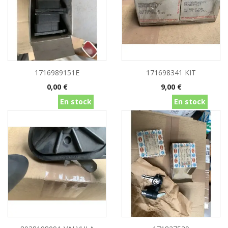
1716989151E
171698341 KIT
Precio
Precio
0,00 €
9,00 €
En stock
En stock