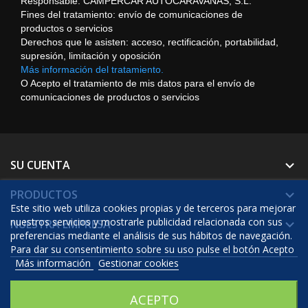
Responsable: CAMPERCAR AUTOCARAVANAS, S.L.
Fines del tratamiento: envío de comunicaciones de
productos o servicios
Derechos que le asisten: acceso, rectificación, portabilidad,
supresión, limitación y oposición
Más información del tratamiento.
O Acepto el tratamiento de mis datos para el envío de
comunicaciones de productos o servicios
SU CUENTA

PRODUCTOS

Este sitio web utiliza cookies propias y de terceros para mejorar
nuestros servicios y mostrarle publicidad relacionada con sus
NUESTRA EMPRESA

preferencias mediante el análisis de sus hábitos de navegación.
Para dar su consentimiento sobre su uso pulse el botón Acepto
Más información
Gestionar cookies
© 2026 - Software Ecommerce desarrollado por Prestashop™
ACEPTO