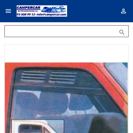


