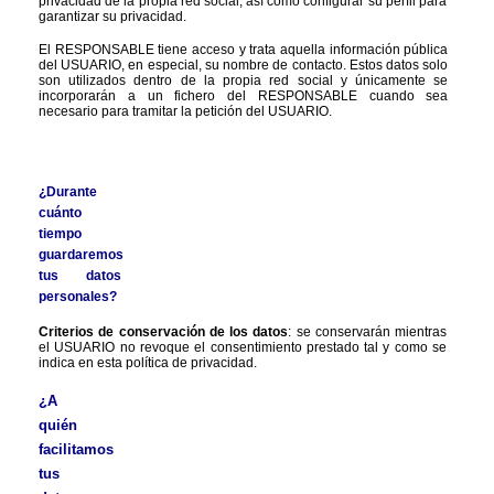
privacidad de la propia red social, así como configurar su perfil para 
garantizar su privacidad.
El RESPONSABLE tiene acceso y trata aquella información pública 
del USUARIO, en especial, su nombre de contacto. Estos datos solo 
son utilizados dentro de la propia red social y únicamente se 
incorporarán a un fichero del RESPONSABLE cuando sea 
necesario para tramitar la petición del USUARIO.
¿Durante 
cuánto 
tiempo 
guardaremos 
tus datos 
personales?
Criterios de conservación de los datos
: se conservarán mientras 
el USUARIO no revoque el consentimiento prestado tal y como se 
indica en esta política de privacidad.
¿A 
quién 
facilitamos 
tus 