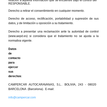
relación a aquella información que se encuentre bajo el control del 
RESPONSABLE.
Derecho a retirar el consentimiento en cualquier momento.
Derecho de acceso, rectificación, portabilidad y supresión de sus 
datos, y de limitación u oposición a su tratamiento.
Derecho a presentar una reclamación ante la autoridad de control 
(www.aepd.es) si considera que el tratamiento no se ajusta a la 
normativa vigente.
Datos 
de 
contacto 
para 
ejercer 
sus 
derechos
:
CAMPERCAR  AUTOCARAVANAS,  S.L..  BOLIVIA,  243  -  08020  
BARCELONA  (Barcelona).  E-mail:
info@campercar.com