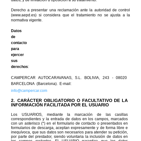
datos, y de limitación u oposición a su tratamiento.
Derecho a presentar una reclamación ante la autoridad de control 
(www.aepd.es) si considera que el tratamiento no se ajusta a la 
normativa vigente.
Datos 
de 
contacto 
para 
ejercer 
sus 
derechos
:
CAMPERCAR  AUTOCARAVANAS,  S.L.  BOLIVIA,  243  -  08020  
BARCELONA  (Barcelona).  E-mail:
info@campercar.com
2.
CARÁCTER OBLIGATORIO O FACULTATIVO DE LA 
INFORMACIÓN FACILITADA POR EL USUARIO
Los USUARIOS, mediante la marcación de las casillas 
correspondientes y la entrada de datos en los campos, marcados 
con un asterisco (*) en el formulario de contacto o presentados en 
formularios de descarga, aceptan expresamente y de forma libre e 
inequívoca, que sus datos son necesarios para atender su petición, 
por parte del prestador, siendo voluntaria la inclusión de datos en 
los campos restantes. El USUARIO garantiza que los datos 