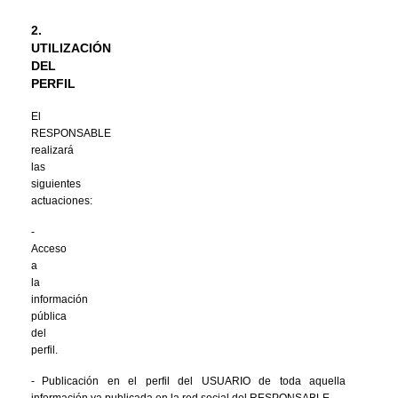
2.
UTILIZACIÓN 
DEL 
PERFIL
El 
RESPONSABLE 
realizará 
las 
siguientes 
actuaciones:
-
Acceso 
a 
la 
información 
pública 
del 
perfil.
-
Publicación en el perfil del USUARIO de toda aquella 
información ya publicada en la red social del RESPONSABLE.