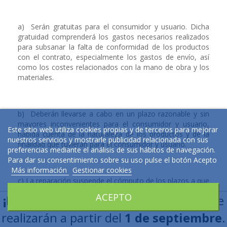
a) Serán gratuitas para el consumidor y usuario. Dicha
gratuidad comprenderá los gastos necesarios realizados
para subsanar la falta de conformidad de los productos
con el contrato, especialmente los gastos de envío, así
como los costes relacionados con la mano de obra y los
materiales.
b) Deberán llevarse a cabo en un plazo razonable y sin
mayores inconvenientes para el consumidor y usuario,
Este sitio web utiliza cookies propias y de terceros para mejorar
habida cuenta de la naturaleza de los productos y de la
nuestros servicios y mostrarle publicidad relacionada con sus
finalidad que tuvieran para el consumidor y usuario.
preferencias mediante el análisis de sus hábitos de navegación.
Para dar su consentimiento sobre su uso pulse el botón Acepto
Más información
Gestionar cookies
c) La reparación suspende el cómputo de los plazos a que
se refiere el artículo 123. El período de suspensión
ACEPTO
¡Estamos de Vacaciones!
Los envíos se
comenzará desde que el consumidor y usuario ponga el
producto a disposición del vendedor y concluirá con la
realizarán a partir del
1 de septiembre
.
entrega al consumidor y usuario del producto ya