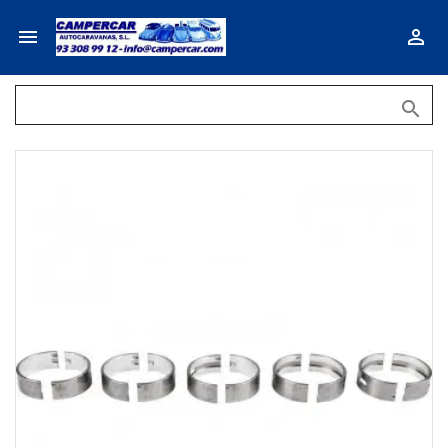


