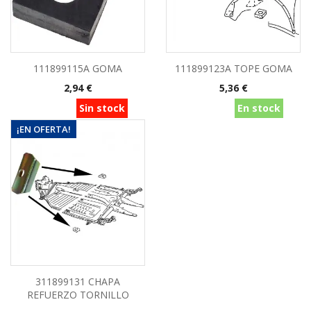
111899115A GOMA
111899123A TOPE GOMA
Precio
Precio
2,94 €
5,36 €
Sin stock
En stock
¡EN OFERTA!
311899131 CHAPA
REFUERZO TORNILLO