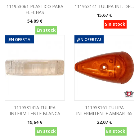
111953061 PLASTICO PARA
111953141 TULIPA INT. DEL.
FLECHAS
Precio
15,67 €
Precio
54,09 €
Sin stock
En stock
¡EN OFERTA!
¡EN OFERTA!
111953141A TULIPA
111953161 TULIPA
INTERMITENTE BLANCA
INTERMITENTE AMBAR -65
Precio
Precio
19,64 €
22,07 €
En stock
En stock