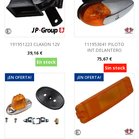
191951223 CLAXON 12V
111953041 PILOTO
INT.DELANTERO
Precio
39,16 €
Precio
75,67 €
En stock
Sin stock
¡EN OFERTA!
¡EN OFERTA!