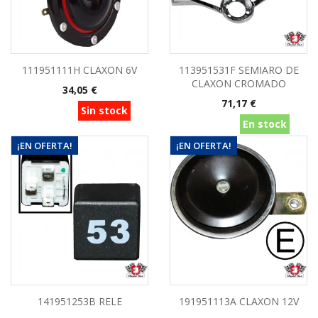
111951111H CLAXON 6V
113951531F SEMIARO DE
CLAXON CROMADO
Precio
34,05 €
Precio
71,17 €
Sin stock
En stock
¡EN OFERTA!
¡EN OFERTA!
141951253B RELE
191951113A CLAXON 12V