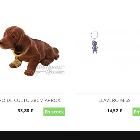
RO DE CULTO 28CM APROX.
LLAVERO MISS
Precio
Precio
33,88 €
14,52 €
En stock
En
Vista rápida
Vista rápida

