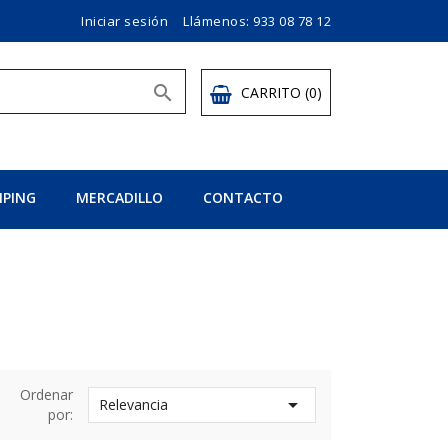
Iniciar sesión
Llámenos:
933 08 78 12

CARRITO
(0)
PING
MERCADILLO
CONTACTO
Ordenar

Relevancia
por: