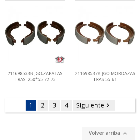
211698533B JGO.ZAPATAS
211698537B JGO.MORDAZAS
TRAS. 250*55 72-73
TRAS 55-61
1
2
3
4
Siguiente

Volver arriba
