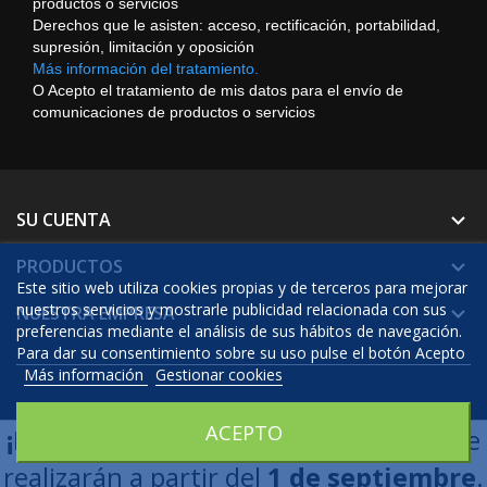
productos o servicios
Derechos que le asisten: acceso, rectificación, portabilidad,
supresión, limitación y oposición
Más información del tratamiento.
O Acepto el tratamiento de mis datos para el envío de
comunicaciones de productos o servicios
SU CUENTA

PRODUCTOS

Este sitio web utiliza cookies propias y de terceros para mejorar
nuestros servicios y mostrarle publicidad relacionada con sus
NUESTRA EMPRESA

preferencias mediante el análisis de sus hábitos de navegación.
Para dar su consentimiento sobre su uso pulse el botón Acepto
Más información
Gestionar cookies
© 2026 - Software Ecommerce desarrollado por Prestashop™
ACEPTO
¡Estamos de Vacaciones!
Los envíos se
realizarán a partir del
1 de septiembre
.