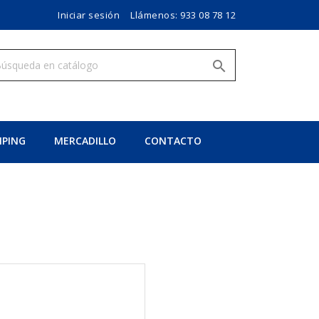
Iniciar sesión
Llámenos:
933 08 78 12

PING
MERCADILLO
CONTACTO