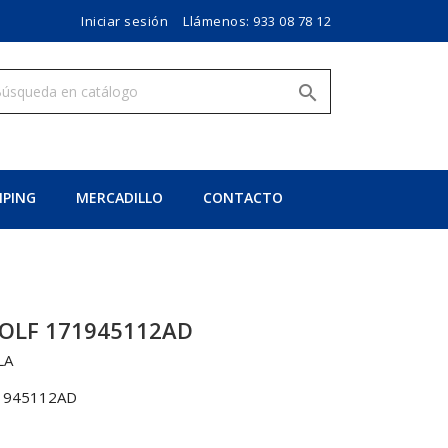
Iniciar sesión
Llámenos:
933 08 78 12

PING
MERCADILLO
CONTACTO
OLF 171945112AD
LA
1945112AD