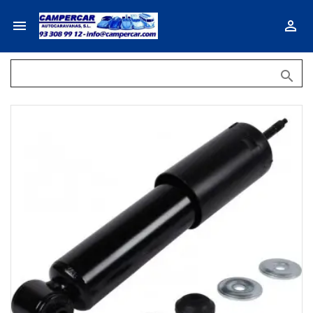


