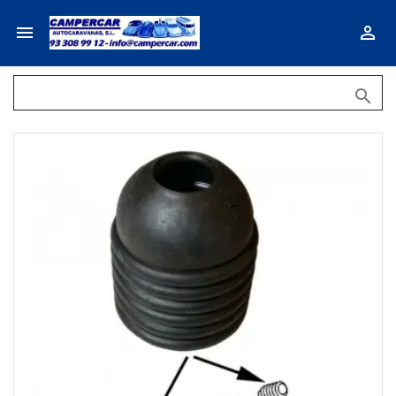


