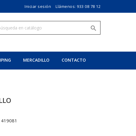
Iniciar sesión
Llámenos:
933 08 78 12

PING
MERCADILLO
CONTACTO
LLO
1419081