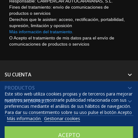
Responsable: CAMPERCAR AUTOCARAVANAS, S.L.
Fines del tratamiento: envío de comunicaciones de
productos o servicios
Derechos que le asisten: acceso, rectificación, portabilidad,
supresión, limitación y oposición
Más información del tratamiento.
O Acepto el tratamiento de mis datos para el envío de
comunicaciones de productos o servicios
SU CUENTA

PRODUCTOS

Este sitio web utiliza cookies propias y de terceros para mejorar
nuestros servicios y mostrarle publicidad relacionada con sus
NUESTRA EMPRESA

preferencias mediante el análisis de sus hábitos de navegación.
Para dar su consentimiento sobre su uso pulse el botón Acepto
Más información
Gestionar cookies
© 2026 - Software Ecommerce desarrollado por Prestashop™
ACEPTO