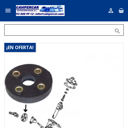



¡EN OFERTA!