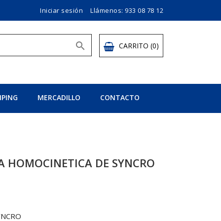
Iniciar sesión
Llámenos:
933 08 78 12

CARRITO
(0)
PING
MERCADILLO
CONTACTO
TA HOMOCINETICA DE SYNCRO
YNCRO