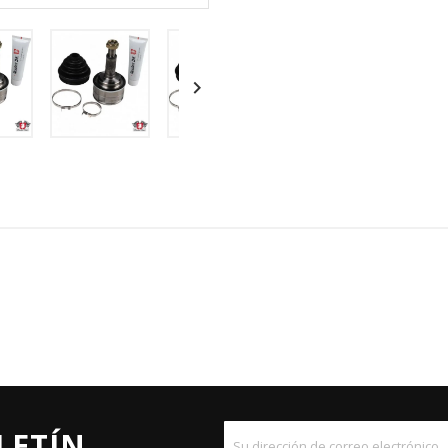

LETÍN