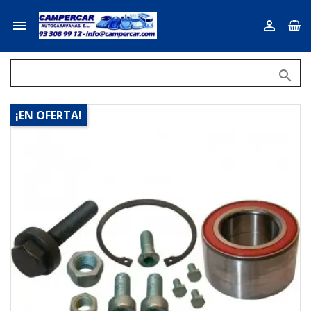



¡EN OFERTA!