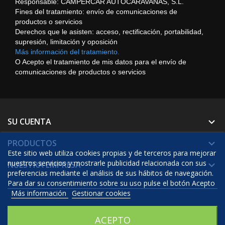
Responsable: CAMPERCAR AUTOCARAVANAS, S.L.
Fines del tratamiento: envío de comunicaciones de
productos o servicios
Derechos que le asisten: acceso, rectificación, portabilidad,
supresión, limitación y oposición
Más información del tratamiento.
O Acepto el tratamiento de mis datos para el envío de
comunicaciones de productos o servicios
SU CUENTA

PRODUCTOS

Este sitio web utiliza cookies propias y de terceros para mejorar
nuestros servicios y mostrarle publicidad relacionada con sus
NUESTRA EMPRESA

preferencias mediante el análisis de sus hábitos de navegación.
Para dar su consentimiento sobre su uso pulse el botón Acepto
Más información
Gestionar cookies
© 2026 - Software Ecommerce desarrollado por Prestashop™
ACEPTO