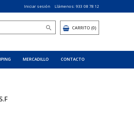
Iniciar sesión
Llámenos:
933 08 78 12

CARRITO
(0)
PING
MERCADILLO
CONTACTO
S.F