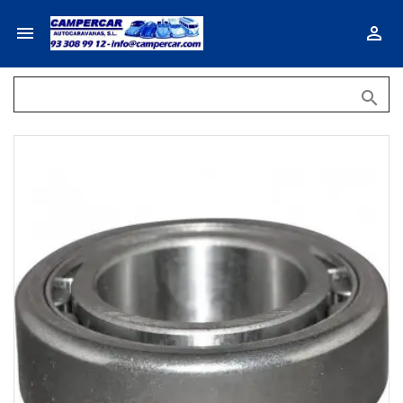


