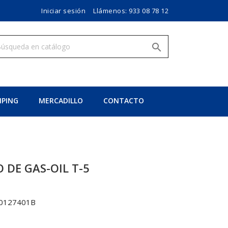
Iniciar sesión
Llámenos:
933 08 78 12

PING
MERCADILLO
CONTACTO
 DE GAS-OIL T-5
0127401B