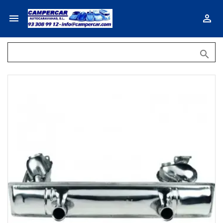


