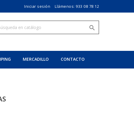
Iniciar sesión
Llámenos:
933 08 78 12

PING
MERCADILLO
CONTACTO
AS