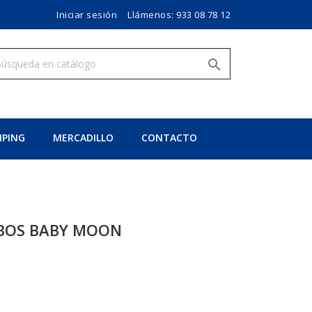
Iniciar sesión
Llámenos:
933 08 78 12

PING
MERCADILLO
CONTACTO
BOS BABY MOON