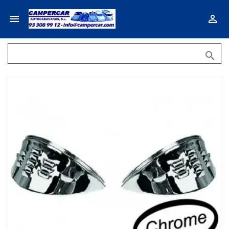


