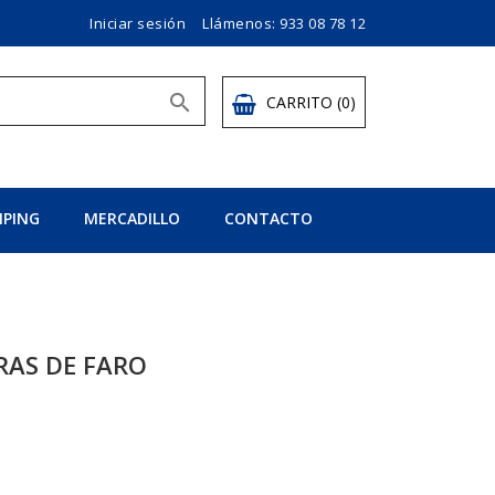
Iniciar sesión
Llámenos:
933 08 78 12

CARRITO
(0)
PING
MERCADILLO
CONTACTO
RAS DE FARO