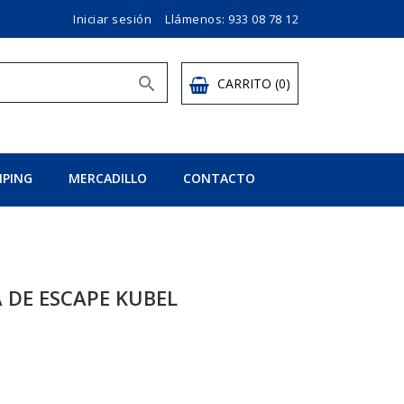
Iniciar sesión
Llámenos:
933 08 78 12

CARRITO
(0)
PING
MERCADILLO
CONTACTO
A DE ESCAPE KUBEL