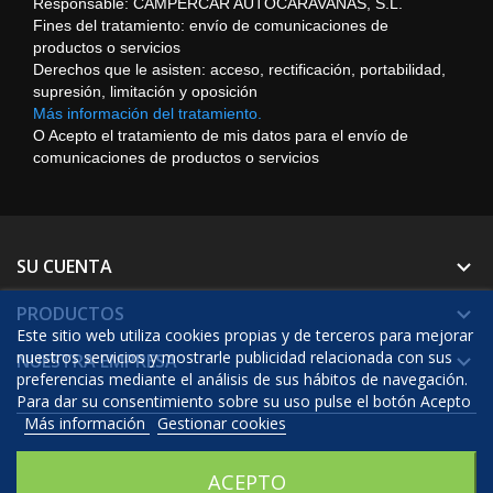
Responsable: CAMPERCAR AUTOCARAVANAS, S.L.
Fines del tratamiento: envío de comunicaciones de
productos o servicios
Derechos que le asisten: acceso, rectificación, portabilidad,
supresión, limitación y oposición
Más información del tratamiento.
O Acepto el tratamiento de mis datos para el envío de
comunicaciones de productos o servicios
SU CUENTA

PRODUCTOS

Este sitio web utiliza cookies propias y de terceros para mejorar
nuestros servicios y mostrarle publicidad relacionada con sus
NUESTRA EMPRESA

preferencias mediante el análisis de sus hábitos de navegación.
Para dar su consentimiento sobre su uso pulse el botón Acepto
Más información
Gestionar cookies
© 2026 - Software Ecommerce desarrollado por Prestashop™
ACEPTO