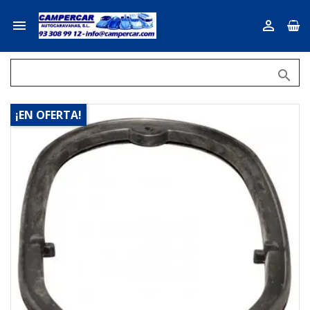



¡EN OFERTA!