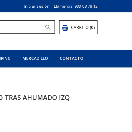
Iniciar sesión
Llámenos:
933 08 78 12

CARRITO
(0)
PING
MERCADILLO
CONTACTO
TO TRAS AHUMADO IZQ