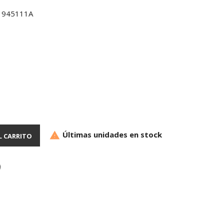
1945111A
Últimas unidades en stock

L CARRITO