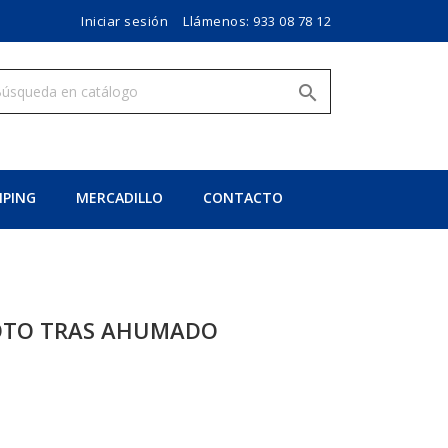
Iniciar sesión
Llámenos:
933 08 78 12

PING
MERCADILLO
CONTACTO
OTO TRAS AHUMADO