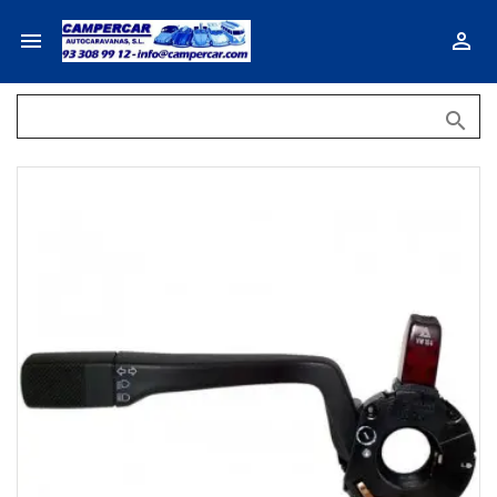


