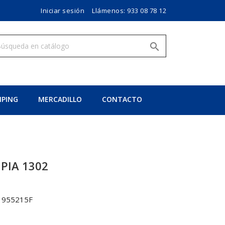
Iniciar sesión
Llámenos:
933 08 78 12

PING
MERCADILLO
CONTACTO
MPIA 1302
1955215F