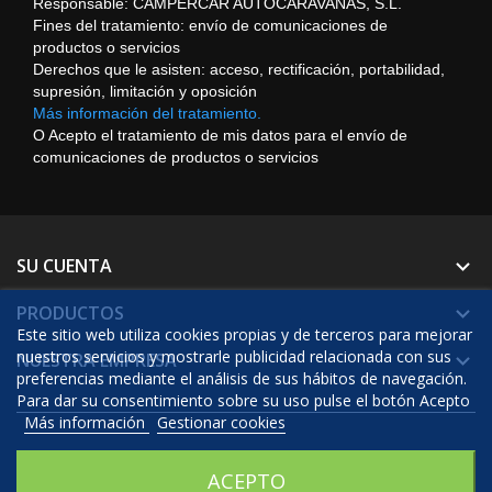
Responsable: CAMPERCAR AUTOCARAVANAS, S.L.
Fines del tratamiento: envío de comunicaciones de
productos o servicios
Derechos que le asisten: acceso, rectificación, portabilidad,
supresión, limitación y oposición
Más información del tratamiento.
O Acepto el tratamiento de mis datos para el envío de
comunicaciones de productos o servicios
SU CUENTA

PRODUCTOS

Este sitio web utiliza cookies propias y de terceros para mejorar
nuestros servicios y mostrarle publicidad relacionada con sus
NUESTRA EMPRESA

preferencias mediante el análisis de sus hábitos de navegación.
Para dar su consentimiento sobre su uso pulse el botón Acepto
Más información
Gestionar cookies
© 2026 - Software Ecommerce desarrollado por Prestashop™
ACEPTO