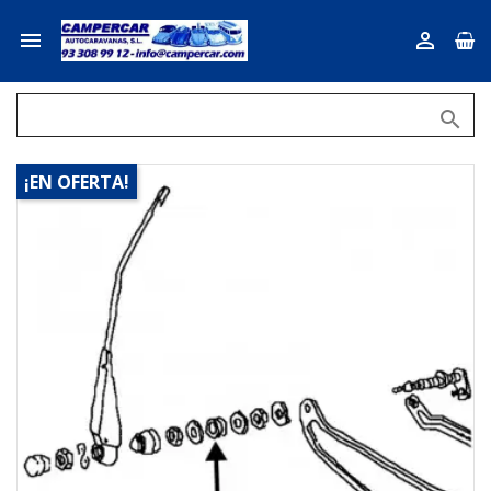



¡EN OFERTA!