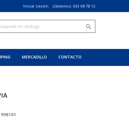
Iniciar sesión
Llámenos:
933 08 78 12

PING
MERCADILLO
CONTACTO
PIA
1998161