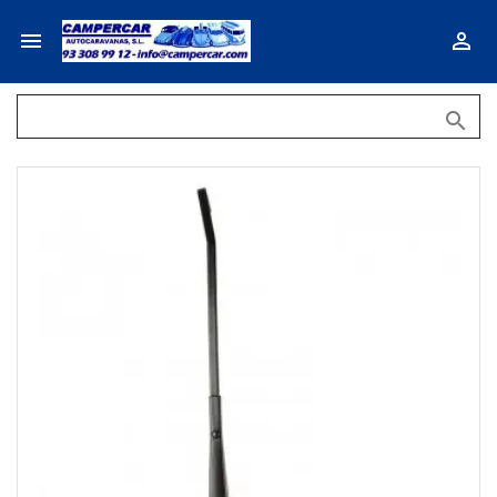


