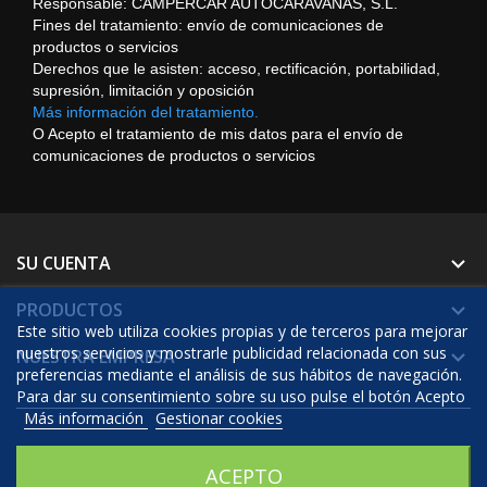
Responsable: CAMPERCAR AUTOCARAVANAS, S.L.
Fines del tratamiento: envío de comunicaciones de
productos o servicios
Derechos que le asisten: acceso, rectificación, portabilidad,
supresión, limitación y oposición
Más información del tratamiento.
O Acepto el tratamiento de mis datos para el envío de
comunicaciones de productos o servicios
SU CUENTA

PRODUCTOS

Este sitio web utiliza cookies propias y de terceros para mejorar
nuestros servicios y mostrarle publicidad relacionada con sus
NUESTRA EMPRESA

preferencias mediante el análisis de sus hábitos de navegación.
Para dar su consentimiento sobre su uso pulse el botón Acepto
Más información
Gestionar cookies
© 2026 - Software Ecommerce desarrollado por Prestashop™
ACEPTO