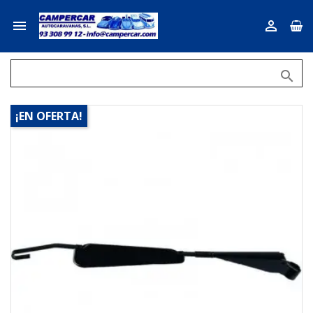



¡EN OFERTA!