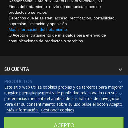
Responsable: CAMPERCAR AUTOCARAVANAS, S.L.
Fines del tratamiento: envío de comunicaciones de
productos o servicios
Derechos que le asisten: acceso, rectificación, portabilidad,
supresión, limitación y oposición
Más información del tratamiento.
O Acepto el tratamiento de mis datos para el envío de
comunicaciones de productos o servicios
SU CUENTA

PRODUCTOS

Este sitio web utiliza cookies propias y de terceros para mejorar
nuestros servicios y mostrarle publicidad relacionada con sus
NUESTRA EMPRESA

preferencias mediante el análisis de sus hábitos de navegación.
Para dar su consentimiento sobre su uso pulse el botón Acepto
Más información
Gestionar cookies
© 2026 - Software Ecommerce desarrollado por Prestashop™
ACEPTO