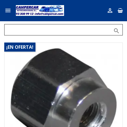



¡EN OFERTA!