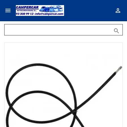


