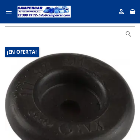



¡EN OFERTA!