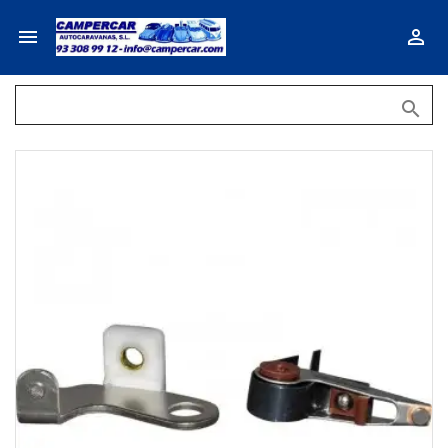


