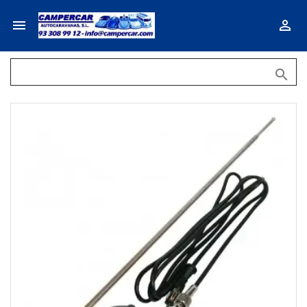


