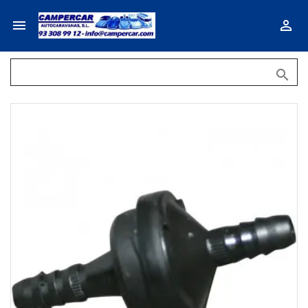


