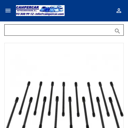


