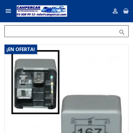



¡EN OFERTA!