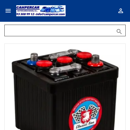


