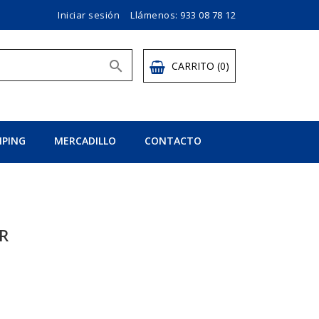
Iniciar sesión
Llámenos:
933 08 78 12

CARRITO
(0)
PING
MERCADILLO
CONTACTO
R