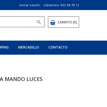
Iniciar sesión
Llámenos:
933 08 78 12

CARRITO
(0)
PING
MERCADILLO
CONTACTO
TA MANDO LUCES