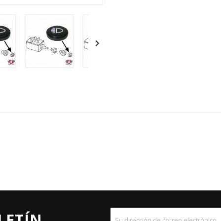

LETÍN